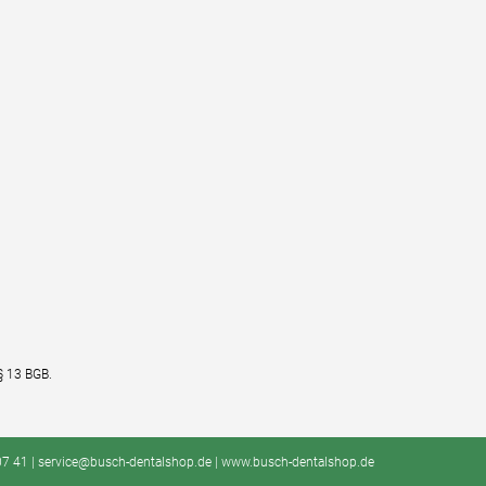
§ 13 BGB.
2 07 41 | service@busch-dentalshop.de | www.busch-dentalshop.de