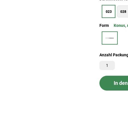
023
028
Form
Konus, 
Anzahl Packun
In de