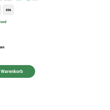
036
rund
gen
n Warenkorb