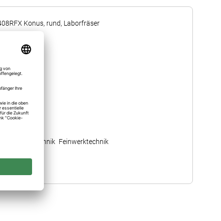
408RFX Konus, rund, Laborfräser
2
HST Kurz
103
023 ≙ 2,3 mm
13,60
Feinwerktechnik
408RFX