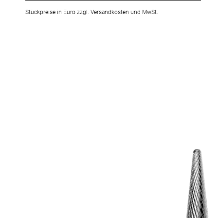
Stückpreise in Euro zzgl. Versandkosten und MwSt.
Zum
Ende
der
Bildergalerie
springen