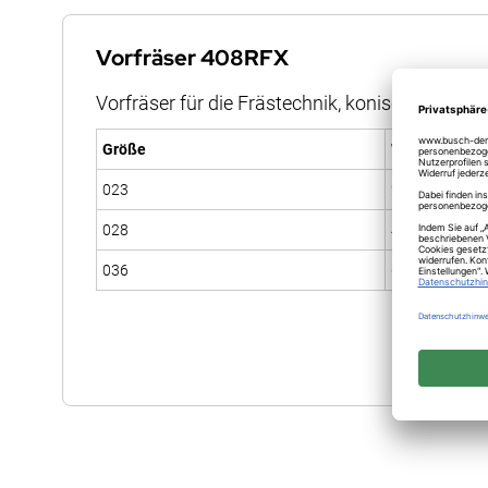
Anfang
der
Vorfräser 408RFX
Bildergalerie
Vorfräser für die Frästechnik, konisch abgerun
springen
Größe
Winkel
023
2°
028
4°
036
6°