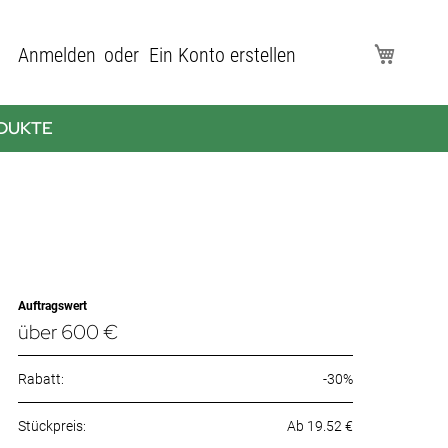
Direkt
Anmelden
Ein Konto erstellen
Mein Wa
zum
Inhalt
DUKTE
Auftragswert
über 600 €
Rabatt:
-30%
Ab 19.52 €