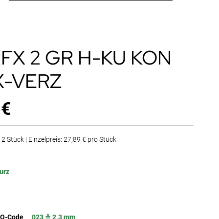
FX 2 GR H-KU KON
X-VERZ
 €
2 Stück | Einzelpreis: 27,89 € pro Stück
urz
SO-Code
023 ≙ 2,3 mm