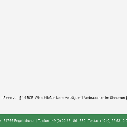
im Sinne von § 14 BGB. Wir schließen keine Verträge mit Verbrauchern im Sinne von 
 51766 Engelskirchen | Telefon +49 (0) 22 63 - 86 - 380 | Telefax +49 (0) 22 63 - 