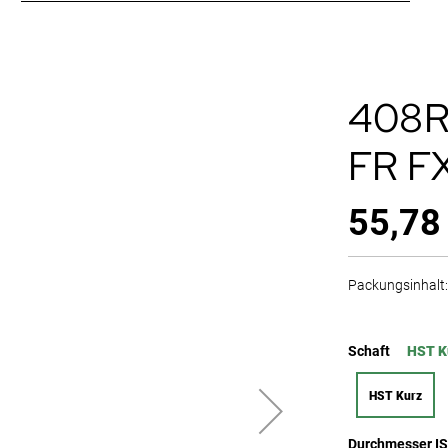
408R
FR F
55,78
Packungsinhalt: 
Schaft
HST K
HST Kurz
Durchmesser I