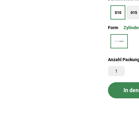
010
015
Form
Zylinde
Anzahl Packun
In de