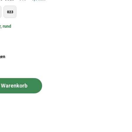
023
r, rund
gen
n Warenkorb