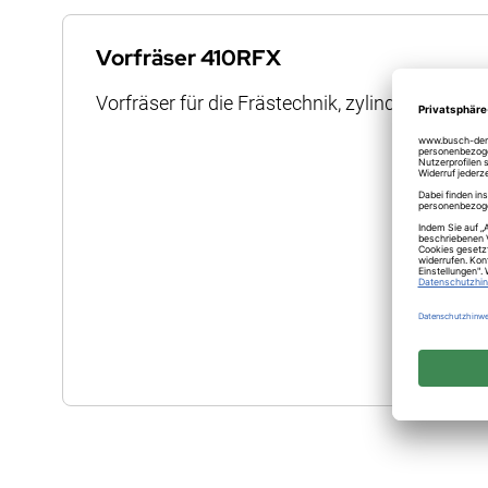
Anfang
der
Vorfräser 410RFX
Bildergalerie
Vorfräser für die Frästechnik, zylindrisch abge
springen