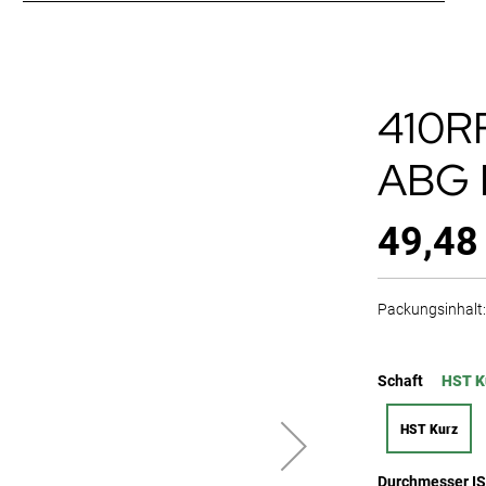
410R
ABG 
49,48
Packungsinhalt: 
Schaft
HST K
HST Kurz
Durchmesser I