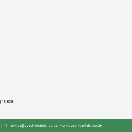
§ 13 BGB.
2 07 41 | service@busch-dentalshop.de | www.busch-dentalshop.de