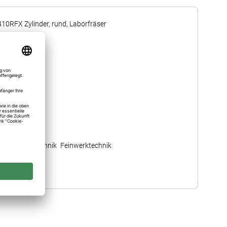
410RFX Zylinder, rund, Laborfräser
2
HST Kurz
103
010 ≙ 1,0 mm
8,50
Feinwerktechnik
410RFX