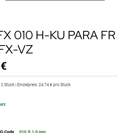
FX 010 H-KU PARA FR
FX-VZ
 €
2 Stück | Einzelpreis: 24,74 € pro Stück
urz
SO-Code
010 ≙ 1,0 mm