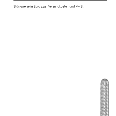
Stückpreise in Euro zzgl. Versandkosten und MwSt.
Zum
Ende
der
Bildergalerie
springen