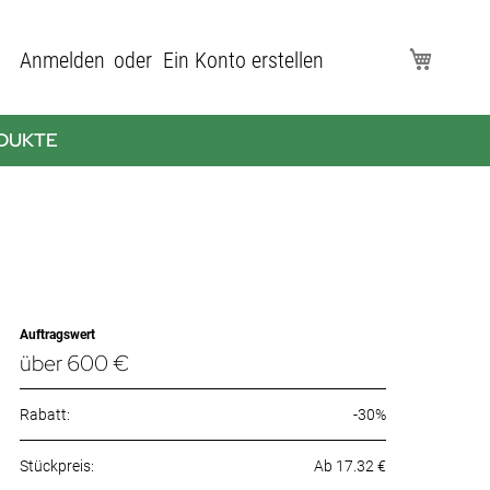
Direkt
Anmelden
Ein Konto erstellen
Mein Wa
zum
Inhalt
DUKTE
Auftragswert
über 600 €
Rabatt:
-30%
Ab 17.32 €