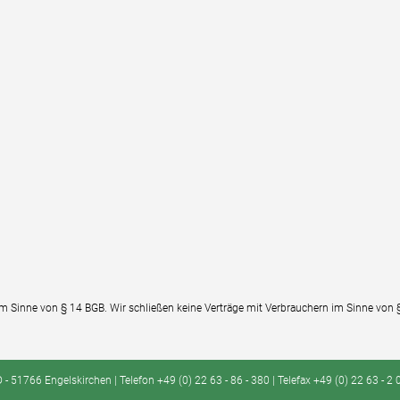
im Sinne von § 14 BGB. Wir schließen keine Verträge mit Verbrauchern im Sinne von 
 51766 Engelskirchen | Telefon +49 (0) 22 63 - 86 - 380 | Telefax +49 (0) 22 63 - 