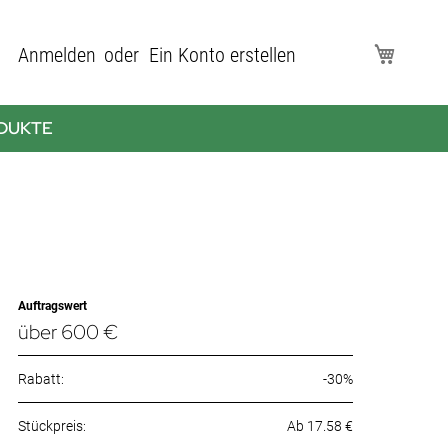
Direkt
Anmelden
Ein Konto erstellen
Mein Wa
zum
Inhalt
DUKTE
Auftragswert
über 600 €
Rabatt:
-30%
Ab 17.58 €