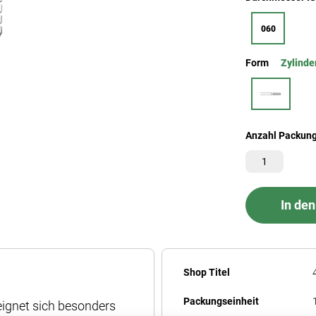
060
Form
Zylinde
Anzahl Packun
In de
Mehr
Shop Titel
Informationen
Packungseinheit
eignet sich besonders