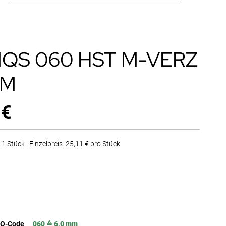
QS 060 HST M-VERZ
HM
 €
1 Stück | Einzelpreis: 25,11 € pro Stück
SO-Code
060 ≙ 6,0 mm