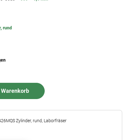
r, rund
gen
n Warenkorb
426MQS Zylinder, rund, Laborfräser
1