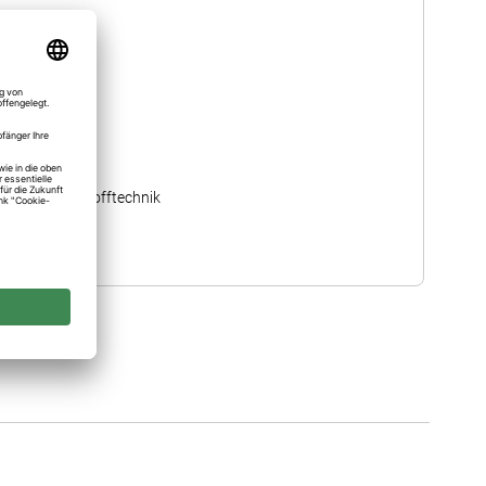
HST
104
060 ≙ 6,0 mm
13,00
Kunststofftechnik
426MQS