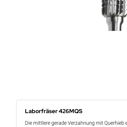
Zum
Anfang
der
Laborfräser 426MQS
Bildergalerie
Die mittlere gerade Verzahnung mit Querhieb 
springen