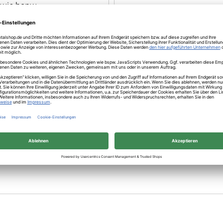
 wie bspw.
Schaft
Schaft ISO-Code
Durchmesser ISO-Code
Arbeitsteillänge in mm
Anwendung
Figur