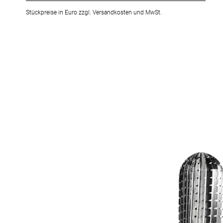
Stückpreise in Euro zzgl. Versandkosten und MwSt.
Zum
Ende
der
Bildergalerie
springen