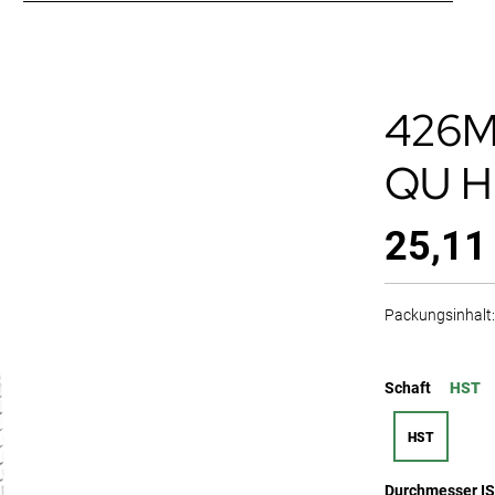
426M
QU 
25,11
Packungsinhalt: 
Schaft
HST
HST
Durchmesser I