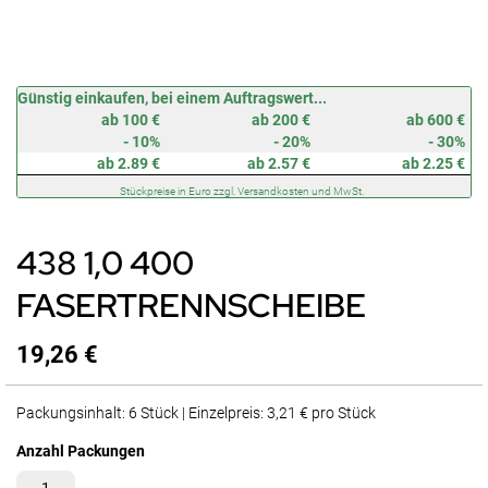
Zum
Günstig einkaufen, bei einem Auftragswert...
Anfang
ab 100 €
ab 200 €
ab 600 €
der
- 10%
- 20%
- 30%
Bildergalerie
ab 2.89 €
ab 2.57 €
ab 2.25 €
springen
Stückpreise in Euro zzgl. Versandkosten und MwSt.
438 1,0 400
FASERTRENNSCHEIBE
19,26 €
Packungsinhalt: 6 Stück | Einzelpreis: 3,21 € pro Stück
Anzahl Packungen