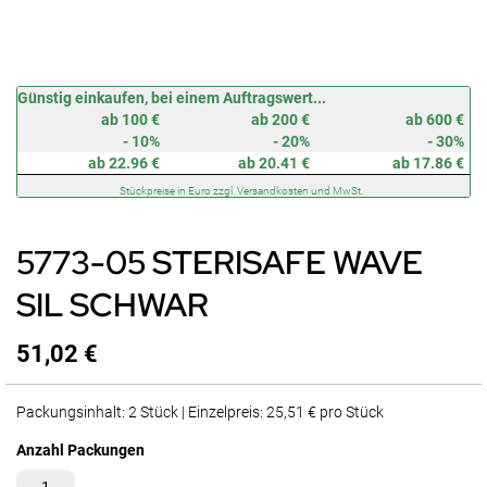
Zum
Günstig einkaufen, bei einem Auftragswert...
Anfang
ab 100 €
ab 200 €
ab 600 €
der
- 10%
- 20%
- 30%
Bildergalerie
ab 22.96 €
ab 20.41 €
ab 17.86 €
springen
Stückpreise in Euro zzgl. Versandkosten und MwSt.
5773-05 STERISAFE WAVE
SIL SCHWAR
51,02 €
Packungsinhalt: 2 Stück | Einzelpreis: 25,51 € pro Stück
Anzahl Packungen