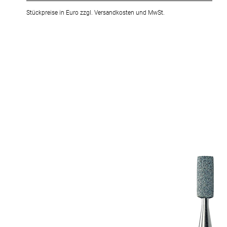
Stückpreise in Euro zzgl. Versandkosten und MwSt.
Zum
Ende
der
Bildergalerie
springen