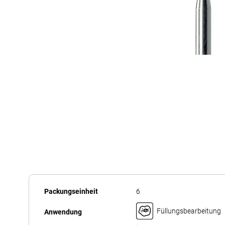
Zum
Anfang
Mehr
der
Packungseinheit
6
Informationen
Bildergalerie
Füllungsbearbeitung
Anwendung
springen
,