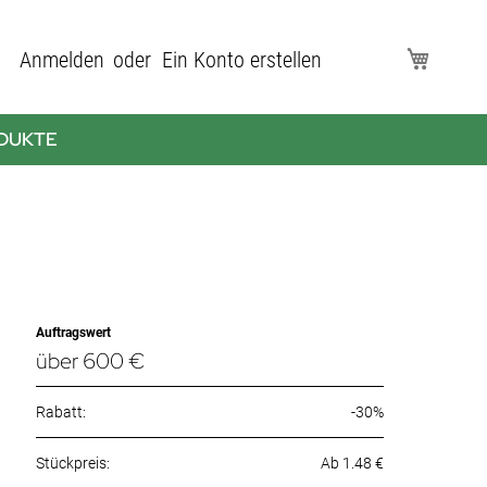
Direkt
Anmelden
Ein Konto erstellen
Mein Wa
zum
Inhalt
DUKTE
Auftragswert
über 600 €
Rabatt:
-30%
Ab 1.48 €