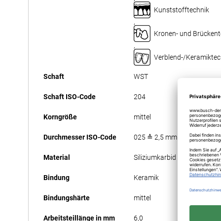
Kunststofftechnik
,
Kronen- und Brückent
,
Verblend-/Keramiktec
Schaft
WST
Schaft ISO-Code
204
Korngröße
mittel
Durchmesser ISO-Code
025 ≙ 2,5 mm
Material
Siliziumkarbid
Bindung
Keramik
Bindungshärte
mittel
Arbeitsteillänge in mm
6,0