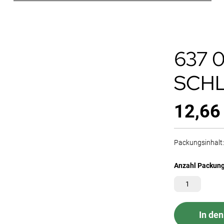
637 
SCHL
12,66
Packungsinhalt: 
Anzahl Packun
In de