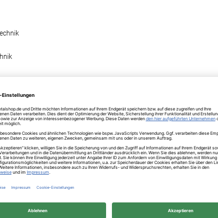
echnik
hnik