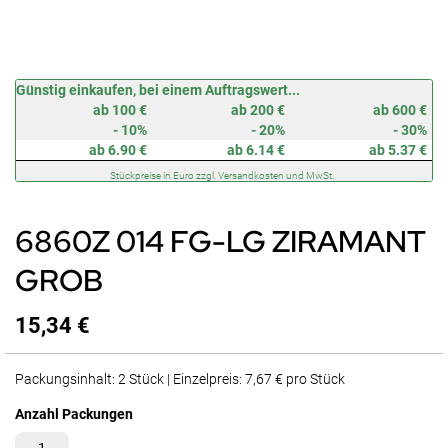
Zum
Günstig einkaufen, bei einem Auftragswert...
Anfang
ab 100 €
ab 200 €
ab 600 €
der
- 10%
- 20%
- 30%
Bildergalerie
ab 6.90 €
ab 6.14 €
ab 5.37 €
springen
Stückpreise in Euro zzgl. Versandkosten und MwSt.
6860Z 014 FG-LG ZIRAMANT
GROB
15,34 €
Packungsinhalt: 2 Stück | Einzelpreis: 7,67 € pro Stück
Anzahl Packungen