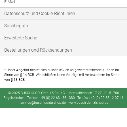
E-Mail
Datenschutz und Cookie-Richtlinien
Suchbegriffe
Erweiterte Suche
Bestellungen und Rücksendungen
* Unser Angebot richtet sich ausschließlich an gewerbetreibende Kunden im
Sinne von § 14 BGB. Wir schließen keine Verträge mit Verbrauchern im Sinne
von § 13 BGB.
© 2025 BUSCH & CO. GmbH & Co. KG | Unterkaltenbach 17-27 | D - 51766
Engelskirchen | Telefon +49 (0) 22 63 - 86 - 380 | Telefax +49 (0) 22 63 - 2 07 41
| service@busch-dentalshop.de | www.busch-dentalshop.de