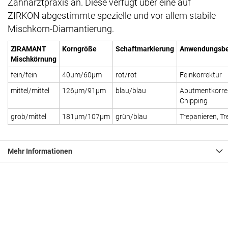
Zahnarztpraxis an. Diese verfügt über eine auf
ZIRKON abgestimmte spezielle und vor allem stabile
Mischkorn-Diamantierung.
ZIRAMANT
Korngröße
Schaftmarkierung
Anwendungsbe
Mischkörnung
fein/fein
40µm/60µm
rot/rot
Feinkorrektur
mittel/mittel
126µm/91µm
blau/blau
Abutmentkorrek
Chipping
grob/mittel
181µm/107µm
grün/blau
Trepanieren, T
Mehr Informationen