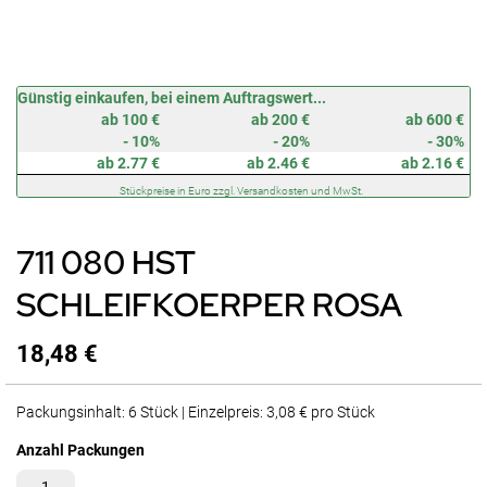
Zum
Günstig einkaufen, bei einem Auftragswert...
Anfang
ab 100 €
ab 200 €
ab 600 €
der
- 10%
- 20%
- 30%
Bildergalerie
ab 2.77 €
ab 2.46 €
ab 2.16 €
springen
Stückpreise in Euro zzgl. Versandkosten und MwSt.
711 080 HST
SCHLEIFKOERPER ROSA
18,48 €
Packungsinhalt: 6 Stück | Einzelpreis: 3,08 € pro Stück
Anzahl Packungen