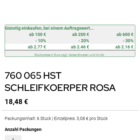
Zum
Günstig einkaufen, bei einem Auftragswert...
Anfang
ab 100 €
ab 200 €
ab 600 €
der
- 10%
- 20%
- 30%
Bildergalerie
ab 2.77 €
ab 2.46 €
ab 2.16 €
springen
Stückpreise in Euro zzgl. Versandkosten und MwSt.
760 065 HST
SCHLEIFKOERPER ROSA
18,48 €
Packungsinhalt: 6 Stück | Einzelpreis: 3,08 € pro Stück
Anzahl Packungen