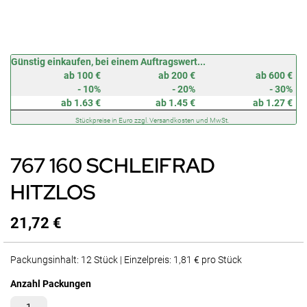
Zum
Günstig einkaufen, bei einem Auftragswert...
Anfang
ab 100 €
ab 200 €
ab 600 €
der
- 10%
- 20%
- 30%
Bildergalerie
ab 1.63 €
ab 1.45 €
ab 1.27 €
springen
Stückpreise in Euro zzgl. Versandkosten und MwSt.
767 160 SCHLEIFRAD
HITZLOS
21,72 €
Packungsinhalt: 12 Stück | Einzelpreis: 1,81 € pro Stück
Anzahl Packungen