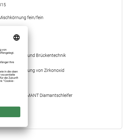
315
Mischkörnung fein/fein
019 ≙ 1,9 mm
4,20
Kronen- und Brückentechnik
Bearbeitung von Zirkonoxid
8379Z
8379Z Ei, ZIRAMANT Diamantschleifer