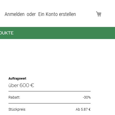
Direkt
Anmelden
Ein Konto erstellen
Mein Wa
zum
Inhalt
DUKTE
Auftragswert
über 600 €
Rabatt:
-30%
Ab 5.87 €