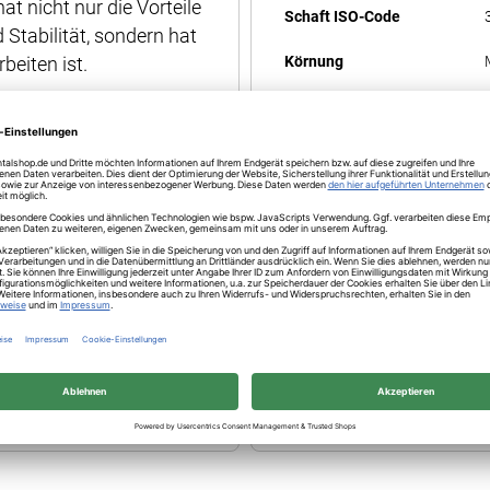
t nicht nur die Vorteile
Schaft ISO-Code
 Stabilität, sondern hat
beiten ist.
Körnung
-Programm die neue
Durchmesser ISO-Code
is an. Diese verfügt
Arbeitsteillänge in mm
nd vor allem stabile
Anwendung
,
rung
Anwendungsbeispiel
Figur
Feinkorrektur
Shop Titel
Abutmentkorrektur,
Chipping
Trepanieren, Trennen