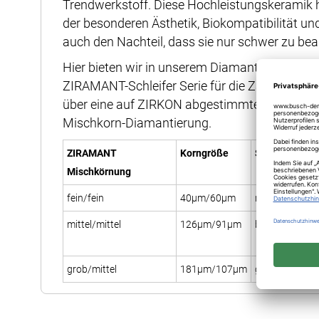
Trendwerkstoff. Diese Hochleistungskeramik ha
der besonderen Ästhetik, Biokompatibilität und
auch den Nachteil, dass sie nur schwer zu bear
Hier bieten wir in unserem Diamantschleifer
ZIRAMANT-Schleifer Serie für die Zahnarztprax
über eine auf ZIRKON abgestimmte spezielle u
Mischkorn-Diamantierung.
ZIRAMANT
Korngröße
Schaftmarkie
Mischkörnung
fein/fein
40µm/60µm
rot/rot
mittel/mittel
126µm/91µm
blau/blau
grob/mittel
181µm/107µm
grün/blau