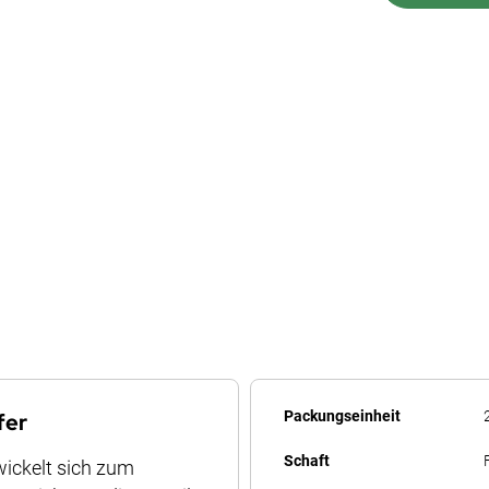
Mehr
Packungseinheit
fer
Informationen
Schaft
wickelt sich zum