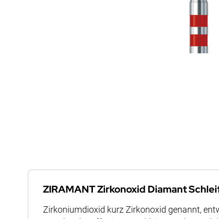
Zum
Anfang
der
ZIRAMANT Zirkonoxid Diamant Schlei
Bildergalerie
Zirkoniumdioxid kurz Zirkonoxid genannt, ent
springen