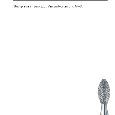
Stückpreise in Euro zzgl. Versandkosten und MwSt.
Zum
Ende
der
Bildergalerie
springen