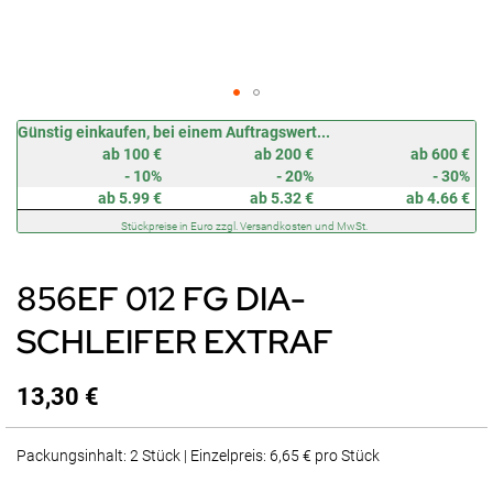
Zum
Günstig einkaufen, bei einem Auftragswert...
Anfang
ab 100 €
ab 200 €
ab 600 €
der
- 10%
- 20%
- 30%
Bildergalerie
ab 5.99 €
ab 5.32 €
ab 4.66 €
springen
Stückpreise in Euro zzgl. Versandkosten und MwSt.
856EF 012 FG DIA-
SCHLEIFER EXTRAF
13,30 €
Packungsinhalt: 2 Stück | Einzelpreis: 6,65 € pro Stück