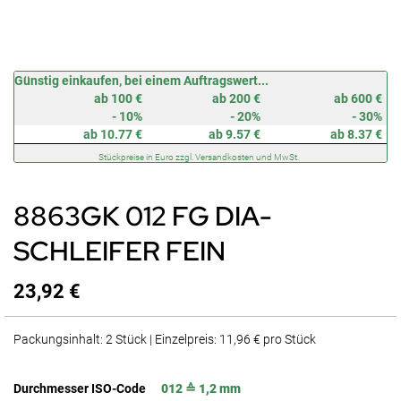
Zum
Günstig einkaufen, bei einem Auftragswert...
Anfang
ab 100 €
ab 200 €
ab 600 €
der
- 10%
- 20%
- 30%
Bildergalerie
ab 10.77 €
ab 9.57 €
ab 8.37 €
springen
Stückpreise in Euro zzgl. Versandkosten und MwSt.
8863GK 012 FG DIA-
SCHLEIFER FEIN
23,92 €
Packungsinhalt: 2 Stück | Einzelpreis: 11,96 € pro Stück
Durchmesser ISO-Code
012 ≙ 1,2 mm