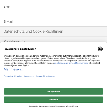
AGB
E-Mail
Datenschutz und Cookie-Richtlinien
Suchbegriffe
Erweiterte Suche
Bestellungen und Rücksendungen
* Unser Angebot richtet sich ausschließlich an gewerbetreibende Kunden im
Sinne von § 14 BGB. Wir schließen keine Verträge mit Verbrauchern im Sinne
von § 13 BGB.
© 2025 BUSCH & CO. GmbH & Co. KG | Unterkaltenbach 17-27 | D - 51766
Engelskirchen | Telefon +49 (0) 22 63 - 86 - 380 | Telefax +49 (0) 22 63 - 2 07 41
| service@busch-dentalshop.de | www.busch-dentalshop.de