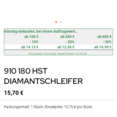
Zum
Günstig einkaufen, bei einem Auftragswert...
Anfang
ab 100 €
ab 200 €
ab 600 €
der
- 10%
- 20%
- 30%
Bildergalerie
ab 14.13 €
ab 12.56 €
ab 10.99 €
springen
Stückpreise in Euro zzgl. Versandkosten und MwSt.
910 180 HST
DIAMANTSCHLEIFER
15,70 €
Packungsinhalt: 1 Stück | Einzelpreis: 15,70 € pro Stück