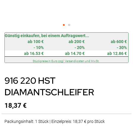
Zum
Günstig einkaufen, bei einem Auftragswert...
Anfang
ab 100 €
ab 200 €
ab 600 €
der
- 10%
- 20%
- 30%
Bildergalerie
ab 16.53 €
ab 14.70 €
ab 12.86 €
springen
Stückpreise in Euro zzgl. Versandkosten und MwSt.
916 220 HST
DIAMANTSCHLEIFER
18,37 €
Packungsinhalt: 1 Stück | Einzelpreis: 18,37 € pro Stück