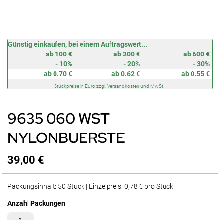
Zum
Günstig einkaufen, bei einem Auftragswert...
Anfang
ab 100 €
ab 200 €
ab 600 €
der
- 10%
- 20%
- 30%
Bildergalerie
ab 0.70 €
ab 0.62 €
ab 0.55 €
springen
Stückpreise in Euro zzgl. Versandkosten und MwSt.
9635 060 WST
NYLONBUERSTE
39,00 €
Packungsinhalt: 50 Stück | Einzelpreis: 0,78 € pro Stück
Anzahl Packungen