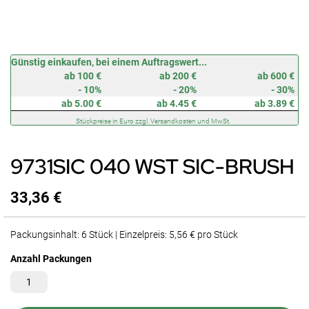
Zum
Günstig einkaufen, bei einem Auftragswert...
Anfang
ab 100 €
ab 200 €
ab 600 €
der
- 10%
- 20%
- 30%
Bildergalerie
ab 5.00 €
ab 4.45 €
ab 3.89 €
springen
Stückpreise in Euro zzgl. Versandkosten und MwSt.
9731SIC 040 WST SIC-BRUSH
33,36 €
Packungsinhalt: 6 Stück | Einzelpreis: 5,56 € pro Stück
Anzahl Packungen