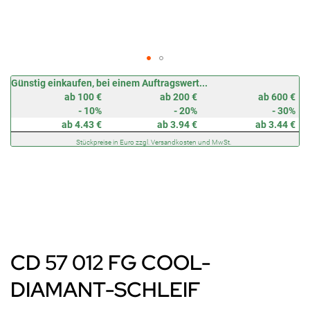
Zum
Günstig einkaufen, bei einem Auftragswert...
Anfang
ab 100 €
ab 200 €
ab 600 €
der
- 10%
- 20%
- 30%
Bildergalerie
ab 4.43 €
ab 3.94 €
ab 3.44 €
springen
Stückpreise in Euro zzgl. Versandkosten und MwSt.
CD 57 012 FG COOL-
DIAMANT-SCHLEIF