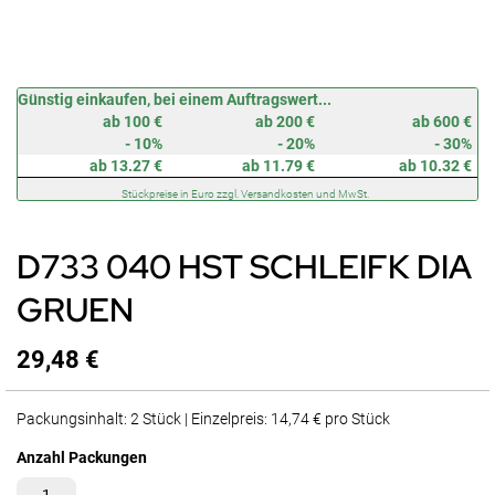
Zum
Günstig einkaufen, bei einem Auftragswert...
Anfang
ab 100 €
ab 200 €
ab 600 €
der
- 10%
- 20%
- 30%
Bildergalerie
ab 13.27 €
ab 11.79 €
ab 10.32 €
springen
Stückpreise in Euro zzgl. Versandkosten und MwSt.
D733 040 HST SCHLEIFK DIA
GRUEN
29,48 €
Packungsinhalt: 2 Stück | Einzelpreis: 14,74 € pro Stück
Anzahl Packungen