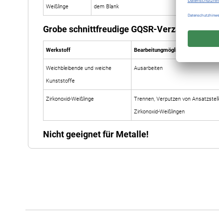
Weißlinge
dem Blank
Grobe schnittfreudige GQSR-Verzahnung
Werkstoff
Bearbeitungmöglichkeiten
Weichbleibende und weiche
Ausarbeiten
Kunststoffe
Zirkonoxid-Weißlinge
Trennen, Verputzen von Ansatzstel
Zirkonoxid-Weißlingen
Nicht geeignet für Metalle!