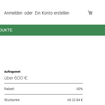
Direkt
Anmelden
Ein Konto erstellen
Mein Wa
zum
Inhalt
DUKTE
Auftragswert
über 600 €
Rabatt:
-30%
Ab 22.84 €