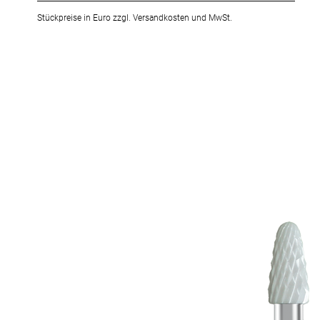
Stückpreise in Euro zzgl. Versandkosten und MwSt.
Zum
Ende
der
Bildergalerie
springen