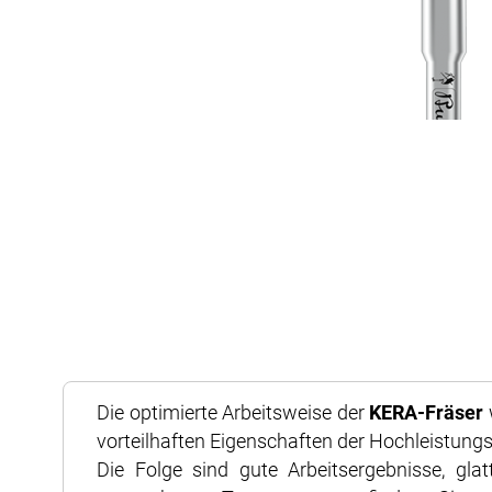
Zum
Anfang
Die optimierte Arbeitsweise der
KERA-Fräser
der
vorteilhaften Eigenschaften der Hochleistung
Bildergalerie
Die Folge sind gute Arbeitsergebnisse, gla
springen