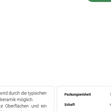
wird durch die typischen
Mehr
Packungseinheit
skeramik möglich.
Informationen
Schaft
tte Oberflächen und ein