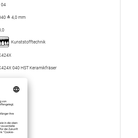
104
040 ≙ 4,0 mm
8,0
Kunststofftechnik
K424X
K424X 040 HST Keramikfräser