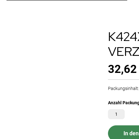
K424
VERZ
32,62
Packungsinhalt: 
Anzahl Packun
In de