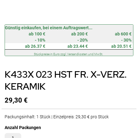
Zum
Günstig einkaufen, bei einem Auftragswert...
Anfang
ab 100 €
ab 200 €
ab 600 €
der
- 10%
- 20%
- 30%
Bildergalerie
ab 26.37 €
ab 23.44 €
ab 20.51 €
springen
Stückpreise in Euro zzgl. Versandkosten und MwSt.
K433X 023 HST FR. X-VERZ.
KERAMIK
29,30 €
Packungsinhalt: 1 Stück | Einzelpreis: 29,30 € pro Stück
Anzahl Packungen