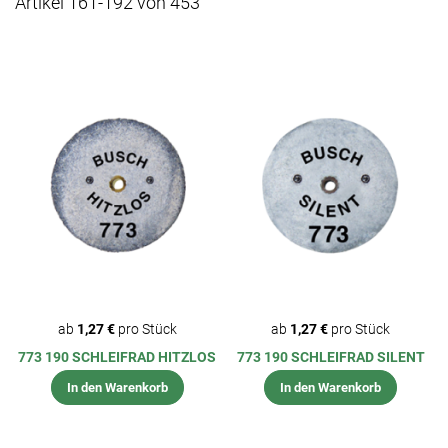
Artikel
161
-
192
von
453
ab
1,27 €
pro Stück
ab
1,27 €
pro Stück
773 190 SCHLEIFRAD HITZLOS
773 190 SCHLEIFRAD SILENT
In den Warenkorb
In den Warenkorb