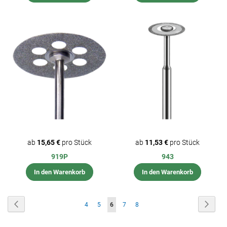
ab
15,65 €
pro Stück
ab
11,53 €
pro Stück
919P
943
In den Warenkorb
In den Warenkorb
Seite
Seite
Zurück
Seite
Weite
Seite
Seite
Sie
Seite
Seite
4
5
6
7
8
lesen